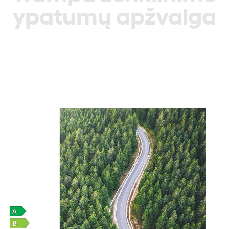
ypatumų apžvalga