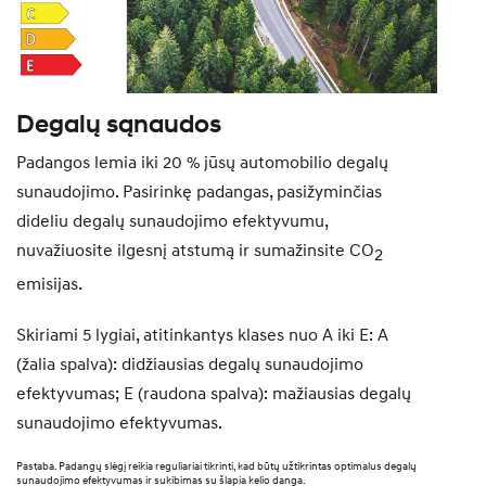
Degalų sąnaudos
Padangos lemia iki 20 % jūsų automobilio degalų
sunaudojimo. Pasirinkę padangas, pasižyminčias
dideliu degalų sunaudojimo efektyvumu,
nuvažiuosite ilgesnį atstumą ir sumažinsite CO
2
emisijas.
Skiriami 5 lygiai, atitinkantys klases nuo A iki E: A
(žalia spalva): didžiausias degalų sunaudojimo
efektyvumas; E (raudona spalva): mažiausias degalų
sunaudojimo efektyvumas.
Pastaba. Padangų slėgį reikia reguliariai tikrinti, kad būtų užtikrintas optimalus degalų
sunaudojimo efektyvumas ir sukibimas su šlapia kelio danga.