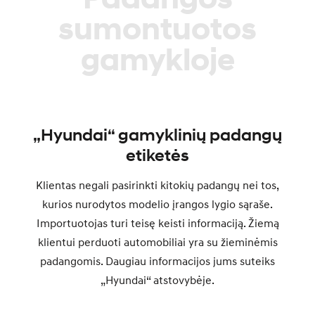
sumontuotos
gamykloje
„Hyundai“ gamyklinių padangų
etiketės
Klientas negali pasirinkti kitokių padangų nei tos,
kurios nurodytos modelio įrangos lygio sąraše.
Importuotojas turi teisę keisti informaciją. Žiemą
klientui perduoti automobiliai yra su žieminėmis
padangomis. Daugiau informacijos jums suteiks
„Hyundai“ atstovybėje.