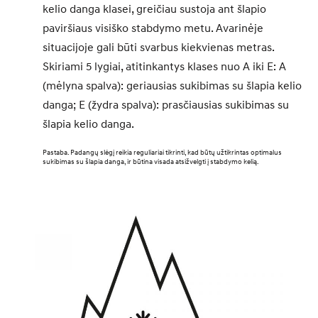
kelio danga klasei, greičiau sustoja ant šlapio
paviršiaus visiško stabdymo metu. Avarinėje
situacijoje gali būti svarbus kiekvienas metras.
Skiriami 5 lygiai, atitinkantys klases nuo A iki E: A
(mėlyna spalva): geriausias sukibimas su šlapia kelio
danga; E (žydra spalva): prasčiausias sukibimas su
šlapia kelio danga.
Pastaba. Padangų slėgį reikia reguliariai tikrinti, kad būtų užtikrintas optimalus
sukibimas su šlapia danga, ir būtina visada atsižvelgti į stabdymo kelią.