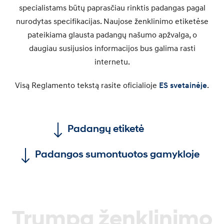
specialistams būtų paprasčiau rinktis padangas pagal
nurodytas specifikacijas. Naujose ženklinimo etiketėse
pateikiama glausta padangų našumo apžvalga, o
daugiau susijusios informacijos bus galima rasti
internetu.
Visą Reglamento tekstą rasite oficialioje
ES svetainėje
.
Padangų etiketė
Padangos sumontuotos gamykloje
Trumpa ženklinimo