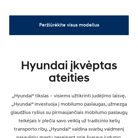
NAUJASIS
SPECIALUS PASIŪLYMAS
SPECIALUS PASIŪLYMAS
NAUJASIS
NAUJASIS
NAUJASIS
Peržiūrėkite visus modelius
Hyundai įkvėptas
SANTA FE
IONIQ 6 N
INSTER
i20
ateities
„Hyundai“ tikslas – visiems užtikrinti judėjimo laisvę.
„Hyundai“ investuoja į mobilumo paslaugas, užmezga
glaudžius ryšius su pirmaujančiais mobilumo paslaugų
teikėjais ir plečia savo veiklą už tradicinio kelių
transporto ribų. „Hyundai“ vaidina svarbų vaidmenį
pasauliniu mastu pereinant prie švaraus judumo.