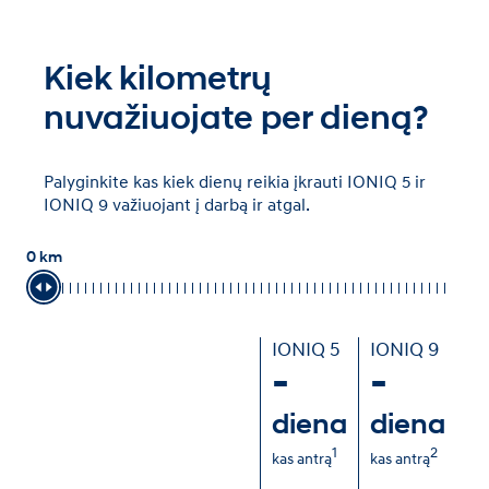
Kiek kilometrų
nuvažiuojate per dieną?
Palyginkite kas kiek dienų reikia įkrauti IONIQ 5 ir
IONIQ 9 važiuojant į darbą ir atgal.
0 km
IONIQ 5
IONIQ 9
-
-
diena
diena
1
2
kas antrą
kas antrą