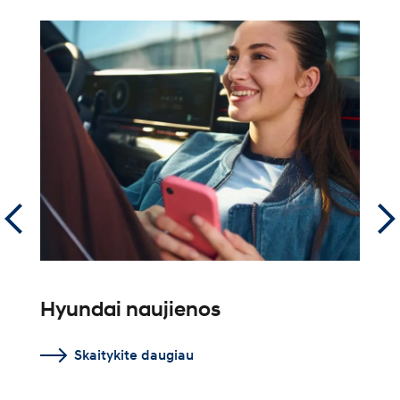
Hyundai naujienos
N
N
Skaitykite daugiau