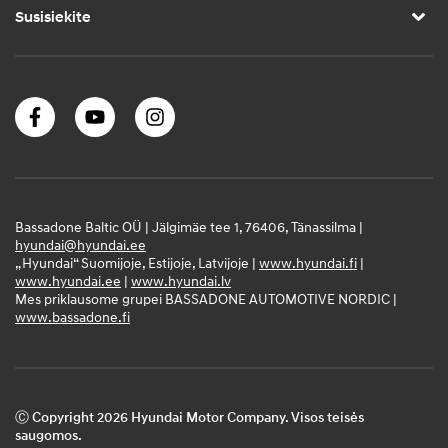
Susisiekite
Bassadone Baltic OÜ | Jälgimäe tee 1, 76406, Tänassilma |
hyundai@hyundai.ee
„Hyundai“ Suomijoje, Estijoje, Latvijoje |
www.hyundai.fi
|
www.hyundai.ee
|
www.hyundai.lv
Mes priklausome grupei BASSADONE AUTOMOTIVE NORDIC |
www.bassadone.fi
Ⓒ Copyright 2026 Hyundai Motor Company. Visos teisės
saugomos.