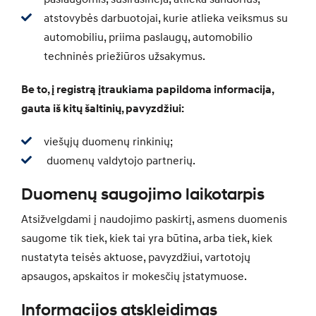
atstovybės darbuotojai, kurie atlieka veiksmus su
automobiliu, priima paslaugų, automobilio
techninės priežiūros užsakymus.
Be to, į registrą įtraukiama papildoma informacija,
gauta iš kitų šaltinių, pavyzdžiui:
viešųjų duomenų rinkinių;
duomenų valdytojo partnerių.
Duomenų saugojimo laikotarpis
Atsižvelgdami į naudojimo paskirtį, asmens duomenis
saugome tik tiek, kiek tai yra būtina, arba tiek, kiek
nustatyta teisės aktuose, pavyzdžiui, vartotojų
apsaugos, apskaitos ir mokesčių įstatymuose.
Informacijos atskleidimas