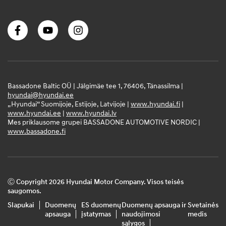
Bassadone Baltic OÜ | Jälgimäe tee 1, 76406, Tänassilma |
hyundai@hyundai.ee
„Hyundai“ Suomijoje, Estijoje, Latvijoje |
www.hyundai.fi
|
www.hyundai.ee
|
www.hyundai.lv
Mes priklausome grupei BASSADONE AUTOMOTIVE NORDIC |
www.bassadone.fi
Ⓒ Copyright 2026 Hyundai Motor Company. Visos teisės
saugomos.
Slapukai
Duomenų
ES duomenų
Duomenų apsauga ir
Svetainės
apsauga
įstatymas
naudojimosi
medis
sąlygos