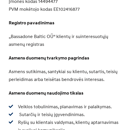
Įmonės kodas 14494477
PVM mokėtojo kodas EE102416877
Registro pavadinimas
„Bassadone Baltic OÜ“ klientų ir suinteresuotųjų
asmenų registras
Asmens duomenų tvarkymo pagrindas
Asmens sutikimas, santykiai su klientu, sutartis, teisių
perleidimas arba teisėtas bendrovės interesas.
Asmens duomenų naudojimo tikslas
Veiklos tobulinimas, planavimas ir palaikymas.
Sutarčių ir teisių įgyvendinimas.
Ryšių su klientais valdymas, klientų aptarnavimas