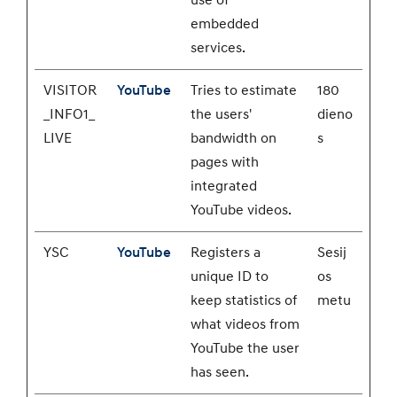
use of
embedded
services.
VISITOR
YouTube
Tries to estimate
180
_INFO1_
the users'
dieno
LIVE
bandwidth on
s
pages with
integrated
YouTube videos.
YSC
YouTube
Registers a
Sesij
unique ID to
os
keep statistics of
metu
what videos from
YouTube the user
has seen.