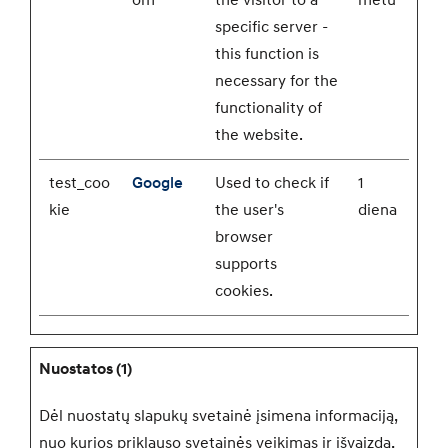
om
the visitor to a
metu
specific server -
this function is
necessary for the
functionality of
the website.
test_coo
Google
Used to check if
1
kie
the user's
diena
browser
supports
cookies.
Nuostatos (1)
Dėl nuostatų slapukų svetainė įsimena informaciją,
nuo kurios priklauso svetainės veikimas ir išvaizda,