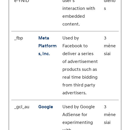
e-YNID
user’s
dieno
interaction with
s
embedded
content.
_fbp
Meta
Used by
3
Platform
Facebook to
mėne
s, Inc.
deliver a series
siai
of advertisement
products such as
real time bidding
from third party
advertisers.
_gcl_au
Google
Used by Google
3
AdSense for
mėne
experimenting
siai