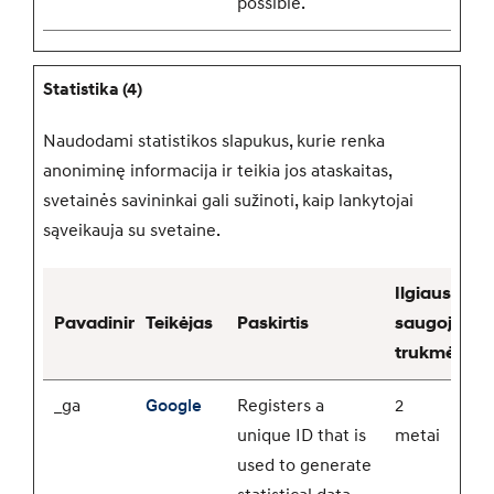
possible.
Statistika (4)
Naudodami statistikos slapukus, kurie renka
anoniminę informacija ir teikia jos ataskaitas,
svetainės savininkai gali sužinoti, kaip lankytojai
sąveikauja su svetaine.
Ilgiausia
Pavadinimas
Teikėjas
Paskirtis
saugojimo
trukmė
_ga
Google
Registers a
2
unique ID that is
metai
used to generate