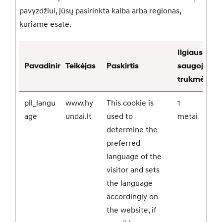
pavyzdžiui, jūsų pasirinkta kalba arba regionas,
kuriame esate.
Ilgiausia
Pavadinimas
Teikėjas
Paskirtis
saugojimo
trukmė
pll_langu
www.hy
This cookie is
1
age
undai.lt
used to
metai
determine the
preferred
language of the
visitor and sets
the language
accordingly on
the website, if