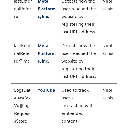
lastExter
Meta
Detects how the
Nuol
nalRefer
Platform
user reached the
atinis
rer
s, Inc.
website by
registering their
last URL-address.
lastExter
Meta
Detects how the
Nuol
nalRefer
Platform
user reached the
atinis
rerTime
s, Inc.
website by
registering their
last URL-address.
LogsDat
YouTube
Used to track
Nuol
abaseV2:
user’s
atinis
V#||Logs
interaction with
Request
embedded
sStore
content.