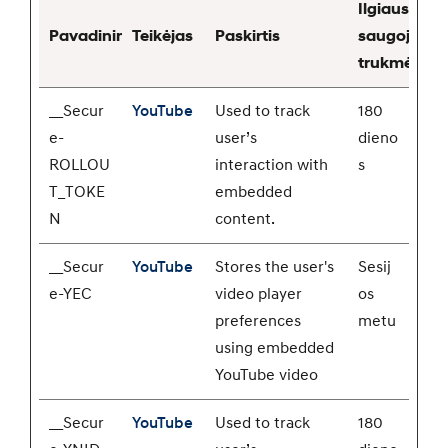
Ilgiausia
Pavadinimas
Teikėjas
Paskirtis
saugojimo
trukmė
__Secur
YouTube
Used to track
180
e-
user’s
dieno
ROLLOU
interaction with
s
T_TOKE
embedded
N
content.
__Secur
YouTube
Stores the user's
Sesij
e-YEC
video player
os
preferences
metu
using embedded
YouTube video
__Secur
YouTube
Used to track
180