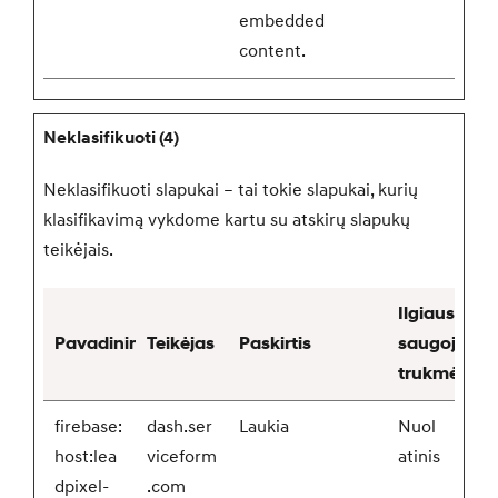
embedded
content.
Neklasifikuoti (4)
Neklasifikuoti slapukai – tai tokie slapukai, kurių
klasifikavimą vykdome kartu su atskirų slapukų
teikėjais.
Ilgiausia
Pavadinimas
Teikėjas
Paskirtis
saugojimo
trukmė
firebase:
dash.ser
Laukia
Nuol
host:lea
viceform
atinis
dpixel-
.com