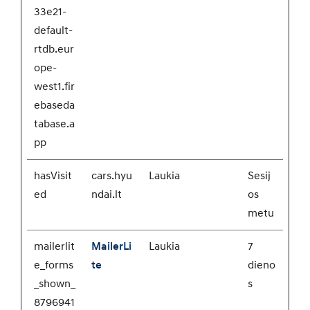
33e21-
default-
rtdb.eur
ope-
west1.fir
ebaseda
tabase.a
pp
hasVisit
cars.hyu
Laukia
Sesij
ed
ndai.lt
os
metu
mailerlit
MailerLi
Laukia
7
e_forms
te
dieno
_shown_
s
8796941