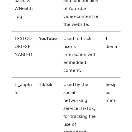
base#S
and functionality
WHealth
of YouTube
Log
video-content on
the website.
TESTCO
YouTube
Used to track
1
OKIESE
user’s
diena
NABLED
interaction with
embedded
content.
tt_appIn
TikTok
Used by the
Sesij
fo
social
os
networking
metu
service, TikTok,
for tracking the
use of