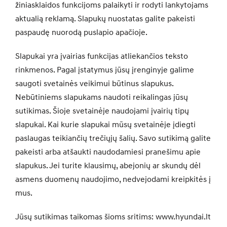
žiniasklaidos funkcijoms palaikyti ir rodyti lankytojams
aktualią reklamą. Slapukų nuostatas galite pakeisti
paspaudę nuorodą puslapio apačioje.
Slapukai yra įvairias funkcijas atliekančios teksto
rinkmenos. Pagal įstatymus jūsų įrenginyje galime
saugoti svetainės veikimui būtinus slapukus.
Nebūtiniems slapukams naudoti reikalingas jūsų
sutikimas. Šioje svetainėje naudojami įvairių tipų
slapukai. Kai kurie slapukai mūsų svetainėje įdiegti
paslaugas teikiančių trečiųjų šalių. Savo sutikimą galite
pakeisti arba atšaukti naudodamiesi pranešimu apie
slapukus. Jei turite klausimų, abejonių ar skundų dėl
asmens duomenų naudojimo, nedvejodami kreipkitės į
mus.
Jūsų sutikimas taikomas šioms sritims: www.hyundai.lt