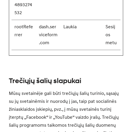
4893274
532
rootRefe
dash.ser
Laukia
Sesij
rrer
viceform
os
.com
metu
Trečiųjų šalių slapukai
Mūsų svetainėje gali būti trečiųjų šalių turinio, sąsajų
su jų svetainėmis ir nuorodų į jas, taip pat socialinės
žiniasklaidos įskiepių, pvz., į mūsų svetainės turinį
įterptų „Facebook“ ir „YouTube“ vaizdo įrašų. Trečiųjų
šalių programoms taikomos trečiųjų šalių duomenų