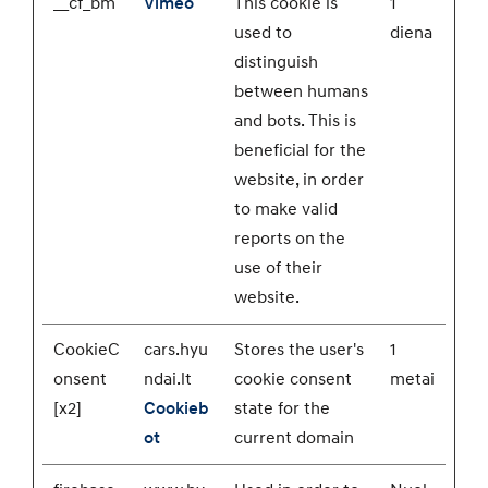
__cf_bm
Vimeo
This cookie is
1
used to
diena
distinguish
between humans
and bots. This is
beneficial for the
website, in order
to make valid
reports on the
use of their
website.
CookieC
cars.hyu
Stores the user's
1
onsent
ndai.lt
cookie consent
metai
[x2]
Cookieb
state for the
ot
current domain