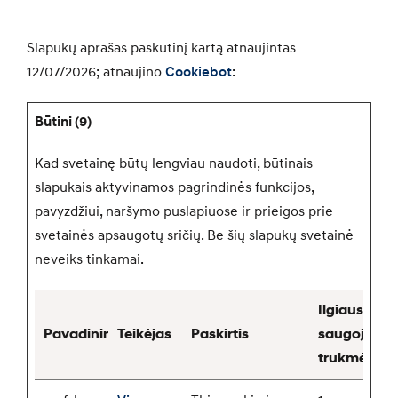
Slapukų aprašas paskutinį kartą atnaujintas
12/07/2026; atnaujino
Cookiebot
:
Būtini (9)
Kad svetainę būtų lengviau naudoti, būtinais
slapukais aktyvinamos pagrindinės funkcijos,
pavyzdžiui, naršymo puslapiuose ir prieigos prie
svetainės apsaugotų sričių. Be šių slapukų svetainė
neveiks tinkamai.
Ilgiausia
Pavadinimas
Teikėjas
Paskirtis
saugojimo
trukmė