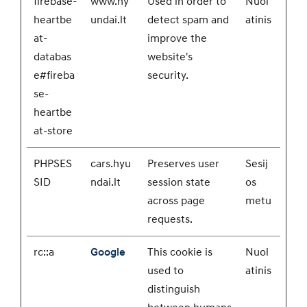
firebase-
www.hy
Used in order to
Nuol
heartbe
undai.lt
detect spam and
atinis
at-
improve the
databas
website's
e#fireba
security.
se-
heartbe
at-store
PHPSES
cars.hyu
Preserves user
Sesij
SID
ndai.lt
session state
os
across page
metu
requests.
rc::a
Google
This cookie is
Nuol
used to
atinis
distinguish