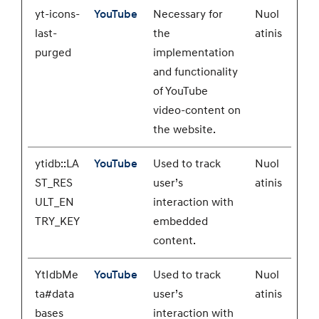
yt-icons-
YouTube
Necessary for
Nuol
last-
the
atinis
purged
implementation
and functionality
of YouTube
video-content on
the website.
ytidb::LA
YouTube
Used to track
Nuol
ST_RES
user’s
atinis
ULT_EN
interaction with
TRY_KEY
embedded
content.
YtIdbMe
YouTube
Used to track
Nuol
ta#data
user’s
atinis
bases
interaction with