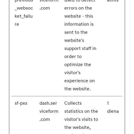
previous
viceform
used to detect
atinis
_websoc
.com
errors on the
ket_failu
website - this
re
information is
sent to the
website's
support staff in
order to
optimize the
visitor's
experience on
the website.
sf-pxs
dash.ser
Collects
1
viceform
statistics on the
diena
.com
visitor's visits to
the website,