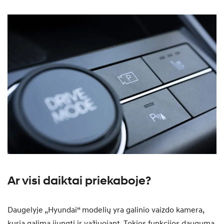
Ar visi daiktai priekaboje?
Daugelyje „Hyundai“ modelių yra galinio vaizdo kamera,
kurią galima įjungti ir važiuojant. Tokios funkcijos dauguma