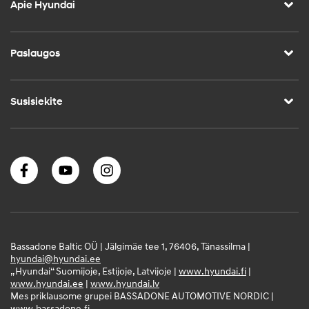
Apie Hyundai
Paslaugos
Susisiekite
Bassadone Baltic OÜ | Jälgimäe tee 1, 76406, Tänassilma |
hyundai@hyundai.ee
„Hyundai“ Suomijoje, Estijoje, Latvijoje |
www.hyundai.fi
|
www.hyundai.ee
|
www.hyundai.lv
Mes priklausome grupei BASSADONE AUTOMOTIVE NORDIC |
www.bassadone.fi