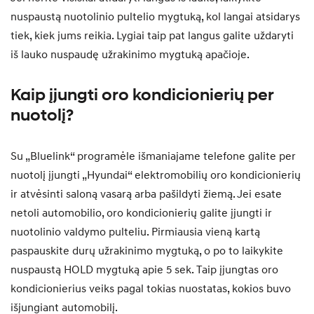
nuspaustą nuotolinio pultelio mygtuką, kol langai atsidarys
tiek, kiek jums reikia. Lygiai taip pat langus galite uždaryti
iš lauko nuspaudę užrakinimo mygtuką apačioje.
Kaip įjungti oro kondicionierių per
nuotolį?
Su „Bluelink“ programėle išmaniajame telefone galite per
nuotolį įjungti „Hyundai“ elektromobilių oro kondicionierių
ir atvėsinti saloną vasarą arba pašildyti žiemą. Jei esate
netoli automobilio, oro kondicionierių galite įjungti ir
nuotolinio valdymo pulteliu. Pirmiausia vieną kartą
paspauskite durų užrakinimo mygtuką, o po to laikykite
nuspaustą HOLD mygtuką apie 5 sek. Taip įjungtas oro
kondicionierius veiks pagal tokias nuostatas, kokios buvo
išjungiant automobilį.