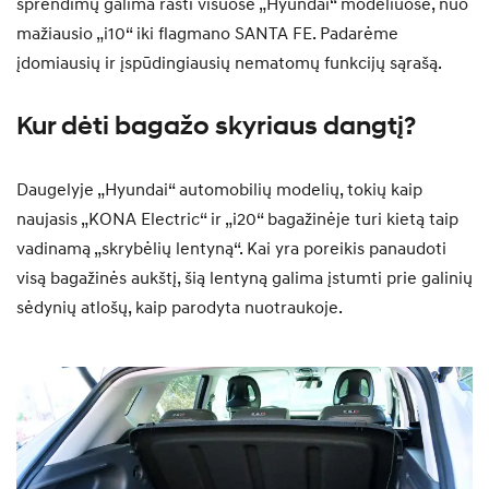
sprendimų galima rasti visuose „Hyundai“ modeliuose, nuo
mažiausio „i10“ iki flagmano SANTA FE. Padarėme
įdomiausių ir įspūdingiausių nematomų funkcijų sąrašą.
Kur dėti bagažo skyriaus dangtį?
Daugelyje „Hyundai“ automobilių modelių, tokių kaip
naujasis „KONA Electric“ ir „i20“ bagažinėje turi kietą taip
vadinamą „skrybėlių lentyną“. Kai yra poreikis panaudoti
visą bagažinės aukštį, šią lentyną galima įstumti prie galinių
sėdynių atlošų, kaip parodyta nuotraukoje.