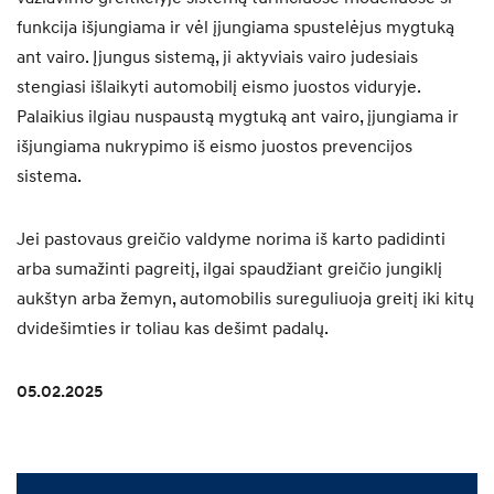
funkcija išjungiama ir vėl įjungiama spustelėjus mygtuką
ant vairo. Įjungus sistemą, ji aktyviais vairo judesiais
stengiasi išlaikyti automobilį eismo juostos viduryje.
Palaikius ilgiau nuspaustą mygtuką ant vairo, įjungiama ir
išjungiama nukrypimo iš eismo juostos prevencijos
sistema.
Jei pastovaus greičio valdyme norima iš karto padidinti
arba sumažinti pagreitį, ilgai spaudžiant greičio jungiklį
aukštyn arba žemyn, automobilis sureguliuoja greitį iki kitų
dvidešimties ir toliau kas dešimt padalų.
05.02.2025