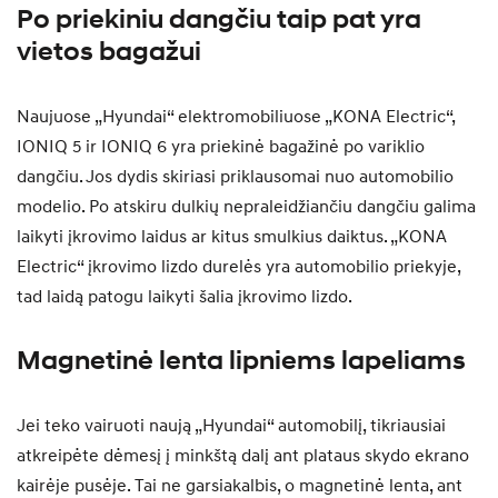
Po priekiniu dangčiu taip pat yra
vietos bagažui
Naujuose „Hyundai“ elektromobiliuose „KONA Electric“,
IONIQ 5 ir IONIQ 6 yra priekinė bagažinė po variklio
dangčiu. Jos dydis skiriasi priklausomai nuo automobilio
modelio. Po atskiru dulkių nepraleidžiančiu dangčiu galima
laikyti įkrovimo laidus ar kitus smulkius daiktus. „KONA
Electric“ įkrovimo lizdo durelės yra automobilio priekyje,
tad laidą patogu laikyti šalia įkrovimo lizdo.
Magnetinė lenta lipniems lapeliams
Jei teko vairuoti naują „Hyundai“ automobilį, tikriausiai
atkreipėte dėmesį į minkštą dalį ant plataus skydo ekrano
kairėje pusėje. Tai ne garsiakalbis, o magnetinė lenta, ant