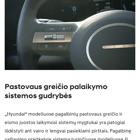
Pastovaus greičio palaikymo
sistemos gudrybės
„Hyundai“ modeliuose pagalbinių pastovaus greičio ir
eismo juostos laikymosi sistemų mygtukai yra patogiai
išdėstyti ant vairo ir lengvai pasiekiami pirštais. Pagalbinę
važiavimo greitkelyje sistemą turinčiuose modeliuose ši