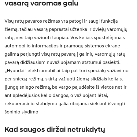
vasarą varomas galu
Visų ratų pavaros režimas yra patogi ir saugi funkcija
žiemą, tačiau vasarą paprastai užtenka ir dviejų varomųjų
ratų, nes taip važiuoti taupiau. Vos keliais spustelėjimais
automobilio informacijos ir pramogų sistemos ekrane
galima perjungti visų ratų pavarą į galinių varomųjų ratų
pavarą didžiausiam nuvažiuojamam atstumui pasiekti.
„Hyundai“ elektromobiliai taip pat turi specialų važiavimo
per sniegą režimą, skirtą važiuoti žiemą slidžiais keliais.
Įjungę sniego režimą, be vargo pajudėsite iš vietos net ir
ant apledėjusios kelio dangos, o važiuojant lėtai,
rekuperacinio stabdymo galia ribojama siekiant išvengti
šoninio slydimo
Kad saugos diržai netrukdytų