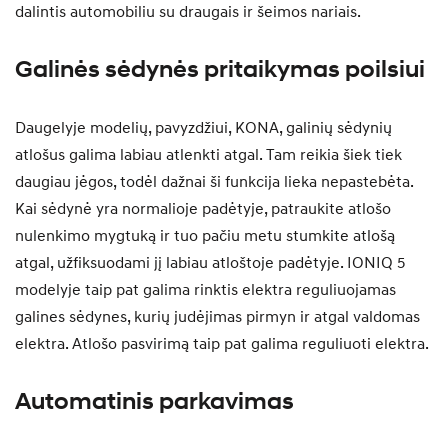
dalintis automobiliu su draugais ir šeimos nariais.
Galinės sėdynės pritaikymas poilsiui
Daugelyje modelių, pavyzdžiui, KONA, galinių sėdynių
atlošus galima labiau atlenkti atgal. Tam reikia šiek tiek
daugiau jėgos, todėl dažnai ši funkcija lieka nepastebėta.
Kai sėdynė yra normalioje padėtyje, patraukite atlošo
nulenkimo mygtuką ir tuo pačiu metu stumkite atlošą
atgal, užfiksuodami jį labiau atloštoje padėtyje. IONIQ 5
modelyje taip pat galima rinktis elektra reguliuojamas
galines sėdynes, kurių judėjimas pirmyn ir atgal valdomas
elektra. Atlošo pasvirimą taip pat galima reguliuoti elektra.
Automatinis parkavimas