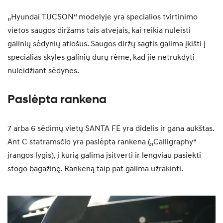
„Hyundai TUCSON“ modelyje yra specialios tvirtinimo
vietos saugos diržams tais atvejais, kai reikia nuleisti
galinių sėdynių atlošus. Saugos diržų sagtis galima įkišti į
specialias skyles galinių durų rėme, kad jie netrukdyti
nuleidžiant sėdynes.
Paslėpta rankena
7 arba 6 sėdimų vietų SANTA FE yra didelis ir gana aukštas.
Ant C statramsčio yra paslėpta rankena („Calligraphy“
įrangos lygis), į kurią galima įsitverti ir lengviau pasiekti
stogo bagažinę. Rankeną taip pat galima užrakinti.