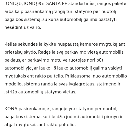
IONIQ 5, IONIQ 6 ir SANTA FE standartinės įrangos pakete
arba kaip pasirenkamą įrangą turi statymo per nuotolį
pagalbos sistemą, su kuria automobilį galima pastatyti
nesėdint už vairo.
Kelias sekundes laikykite nuspaustą kameros mygtuką ant
prietaisų skydo. Radęs laisvą parkavimo vietą automobilis
paklaus, ar parkavimo metu vairuotojas nori būti
automobilyje, ar lauke. Iš lauko automobilį galima valdyti
mygtukais ant rakto pultelio. Priklausomai nuo automobilio
modelio, sistema randa laisvas lygiagretaus, statmeno ir
įstrižo automobilių statymo vietas.
KONA pasirenkamoje įrangoje yra statymo per nuotolį
pagalbos sistema, kuri leidžia judinti automobilį pirmyn ir
atgal mygtukais ant rakto pultelio.