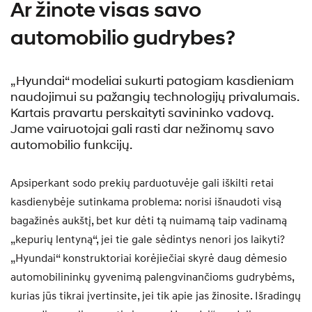
Ar žinote visas savo
automobilio gudrybes?
„Hyundai“ modeliai sukurti patogiam kasdieniam
naudojimui su pažangių technologijų privalumais.
Kartais pravartu perskaityti savininko vadovą.
Jame vairuotojai gali rasti dar nežinomų savo
automobilio funkcijų.
Apsiperkant sodo prekių parduotuvėje gali iškilti retai
kasdienybėje sutinkama problema: norisi išnaudoti visą
bagažinės aukštį, bet kur dėti tą nuimamą taip vadinamą
„kepurių lentyną“, jei tie gale sėdintys nenori jos laikyti?
„Hyundai“ konstruktoriai korėjiečiai skyrė daug dėmesio
automobilininkų gyvenimą palengvinančioms gudrybėms,
kurias jūs tikrai įvertinsite, jei tik apie jas žinosite. Išradingų