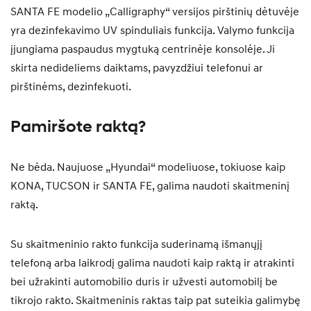
SANTA FE modelio „Calligraphy“ versijos pirštinių dėtuvėje
yra dezinfekavimo UV spinduliais funkcija. Valymo funkcija
įjungiama paspaudus mygtuką centrinėje konsolėje. Ji
skirta nedideliems daiktams, pavyzdžiui telefonui ar
pirštinėms, dezinfekuoti.
Pamiršote raktą?
Ne bėda. Naujuose „Hyundai“ modeliuose, tokiuose kaip
KONA, TUCSON ir SANTA FE, galima naudoti skaitmeninį
raktą.
Su skaitmeninio rakto funkcija suderinamą išmanųjį
telefoną arba laikrodį galima naudoti kaip raktą ir atrakinti
bei užrakinti automobilio duris ir užvesti automobilį be
tikrojo rakto. Skaitmeninis raktas taip pat suteikia galimybę