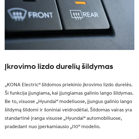
Įkrovimo lizdo durelių šildymas
„KONA Electric“ šildomos priekinio įkrovimo lizdo durelės.
Ši funkcija įjungiama, kai įjungiamas galinio lango šildymas.
Be to, visuose „Hyundai“ modeliuose, įjungus galinio lango
šildymą šildomi ir šoniniai veidrodėliai. Šildomas vairas yra
standartinė įranga visuose „Hyundai“ automobiliuose,
pradedant nuo įperkamiausio „i10“ modelio.