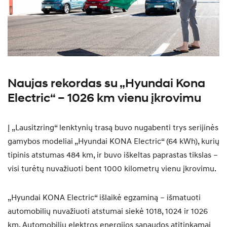
Naujas rekordas su „Hyundai Kona
Electric“ – 1026 km vienu įkrovimu
Į „Lausitzring“ lenktynių trasą buvo nugabenti trys serijinės
gamybos modeliai „Hyundai KONA Electric“ (64 kWh), kurių
tipinis atstumas 484 km, ir buvo iškeltas paprastas tikslas –
visi turėtų nuvažiuoti bent 1000 kilometrų vienu įkrovimu.
„Hyundai KONA Electric“ išlaikė egzaminą – išmatuoti
automobilių nuvažiuoti atstumai siekė 1018, 1024 ir 1026
km. Automobilių elektros energijos sąnaudos atitinkamai