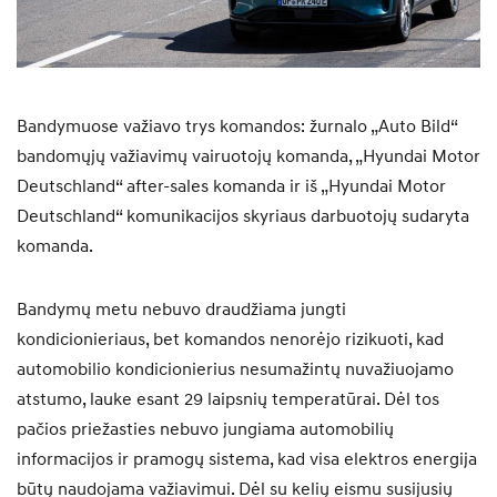
Bandymuose važiavo trys komandos: žurnalo „Auto Bild“
bandomųjų važiavimų vairuotojų komanda, „Hyundai Motor
Deutschland“ after-sales komanda ir iš „Hyundai Motor
Deutschland“ komunikacijos skyriaus darbuotojų sudaryta
komanda.
Bandymų metu nebuvo draudžiama jungti
kondicionieriaus, bet komandos nenorėjo rizikuoti, kad
automobilio kondicionierius nesumažintų nuvažiuojamo
atstumo, lauke esant 29 laipsnių temperatūrai. Dėl tos
pačios priežasties nebuvo jungiama automobilių
informacijos ir pramogų sistema, kad visa elektros energija
būtų naudojama važiavimui. Dėl su kelių eismu susijusių