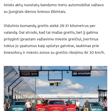
teisės aktų nuostatų bandymo metu automobiliai važiavo
su įjungtais dienos šviesos žibintais.
Vidutinis komandų greitis siekė 29-31 kilometrus per
valandą. Gal atrodo, kad tai mažas greitis, bet jį galima
prilyginti įprastam važiavimo mieste greičiui, įvertinus
tokius jo ypatumus kaip spūstys gatvėse, laukimas prie
šviesoforų ir miesto zonos su greičio ribojimu iki 30 km/h.