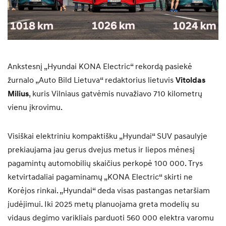
Ankstesnį „Hyundai KONA Electric“ rekordą pasiekė
žurnalo „Auto Bild Lietuva“ redaktorius lietuvis
Vitoldas
Milius
, kuris Vilniaus gatvėmis nuvažiavo 710 kilometrų
vienu įkrovimu.
Visiškai elektriniu kompaktišku „Hyundai“ SUV pasaulyje
prekiaujama jau gerus dvejus metus ir liepos mėnesį
pagamintų automobilių skaičius perkopė 100 000. Trys
ketvirtadaliai pagaminamų „KONA Electric“ skirti ne
Korėjos rinkai. „Hyundai“ deda visas pastangas netaršiam
judėjimui. Iki 2025 metų planuojama greta modelių su
vidaus degimo varikliais parduoti 560 000 elektra varomu