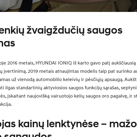
nkių žvaigždučių saugos
imas
koje 2016 metais, HYUNDAI IONIQ iš karto gavo patį aukščiausi
ų įvertinimą. 2019 metais atnaujintas modelis taip pat surinko a
amas už vienodą automobilio keleivių ir pėsčiųjų apsaugą. Aukšt
ti ilgas standartinių aktyviosios saugos funkcijų sąrašas, septyni
s, įskaitant naujovišką vairuotojo kelių saugos oro pagalvę, ir s
kcija.
jas kainų lenktynėse – maž