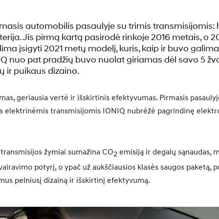
sis automobilis pasaulyje su trimis transmisijomis: 
baterija. Jis pirmą kartą pasirodė rinkoje 2016 metais, o
ma įsigyti 2021 metų modelį, kuris, kaip ir buvo galima ti
IQ nuo pat pradžių buvo nuolat giriamas dėl savo 5 ž
 ir puikaus dizaino.
as, geriausia vertė ir išskirtinis efektyvumas. Pirmasis pasauly
is elektrinėmis transmisijomis IONIQ nubrėžė pagrindinę elektr
 transmisijos žymiai sumažina CO
emisiją ir degalų sąnaudas, m
2
vairavimo potyrį, o ypač už aukščiausios klasės saugos paketą, p
us pelniusį dizainą ir išskirtinį efektyvumą.