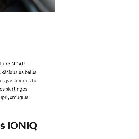
ą Euro NCAP
ukščiausius balus.
us įvertinimus be
os skirtingos
tipri, smūgius
os IONIQ