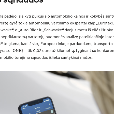
o sąnaudos
 padėjo išlaikyti puikus šio automobilio kainos ir kokybės santy
vertę gyrė tokie automobilių vertinimo ekspertai kaip „EurotaxGl
hwacke“, o „Auto Bild“ ir „Schwacke“ dvejus metu iš eilės išrinko
 nepriklausomą vartotojų nuomonės analizę pateikiančioje inte
it“ teigiama, kad iš visų Europos rinkoje parduodamų transport
 yra su IONIQ – tik 0,02 euro už kilometrą. Lyginant su konkuren
mobilio turėjimo sąnaudos išlieka santykinai mažos.