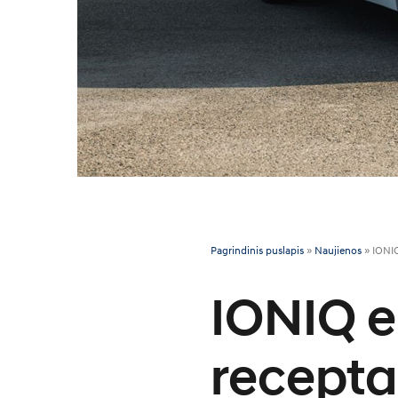
Pagrindinis puslapis
»
Naujienos
»
IONIQ
IONIQ e
recepta