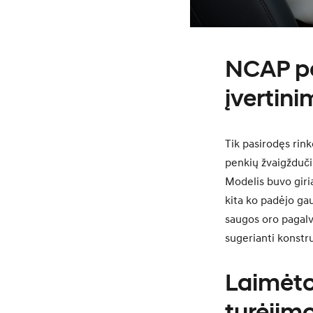
NCAP pe
įvertin
Tik pasirodęs rin
penkių žvaigžduči
Modelis buvo giri
kita ko padėjo gau
saugos oro pagalvė
sugerianti konstru
Laimėto