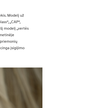
kis. Modelį už
ass“, „CAP“,
 šį modelį „vertės
rnetinėje
o priemonių
cinga įsigijimo