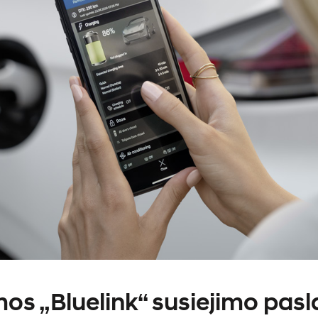
os „Bluelink“ susiejimo pas