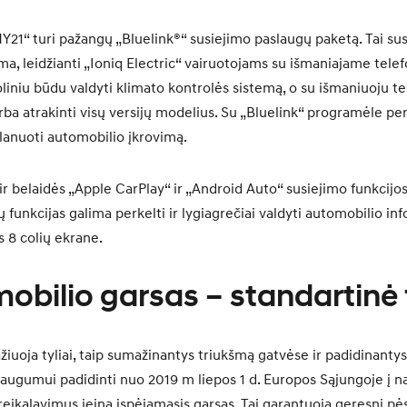
Y21“ turi pažangų „Bluelink®“ susiejimo paslaugų paketą. Tai sus
a, leidžianti „Ioniq Electric“ vairuotojams su išmaniajame telef
iniu būdu valdyti klimato kontrolės sistemą, o su išmaniuoju te
rba atrakinti visų versijų modelius. Su „Bluelink“ programėle per
planuoti automobilio įkrovimą.
r belaidės „Apple CarPlay“ ir „Android Auto“ susiejimo funkcijos
 funkcijas galima perkelti ir lygiagrečiai valdyti automobilio inf
 8 colių ekrane.
mobilio garsas – standartinė 
žiuoja tyliai, taip sumažinantys triukšmą gatvėse ir padidinanty
augumui padidinti nuo 2019 m liepos 1 d. Europos Sąjungoje į n
reikalavimus įeina įspėjamasis garsas. Tai garantuoja geresnį pės