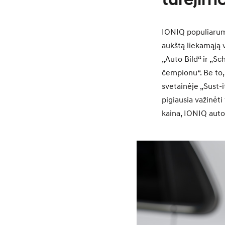
turėjim
IONIQ populiarumą
aukštą liekamąją 
„Auto Bild“ ir „Sc
čempionu“. Be to,
svetainėje „Sust-
pigiausia važinėti
kaina, IONIQ auto