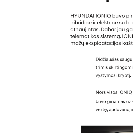
HYUNDAI IONIQ buvo pirma
hibridine ir elektrine su 
atnaujintas. Dabar jau gali
telematikos sistemą. ION
mažų eksploatacijos kaštų
Didžiausias saugum
trimis skirtingom
vystymosi kryptį.
Nors visos IONIQ
buvo giriamas už 
vertę, apdovanojim