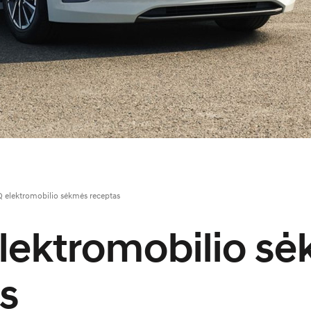
 elektromobilio sėkmės receptas
lektromobilio s
s