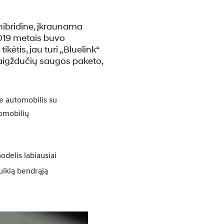
hibridine, įkraunama
 2019 metais buvo
kėtis, jau turi „Bluelink“
vaigždučių saugos paketo,
je automobilis su
omobilių
odelis labiausiai
uikią bendrąją