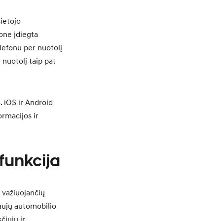
ietojo
one įdiegta
lefonu per nuotolį
 nuotolį taip pat
. iOS ir Android
ormacijos ir
funkcija
s važiuojančių
aujų automobilio
čiųjų ir