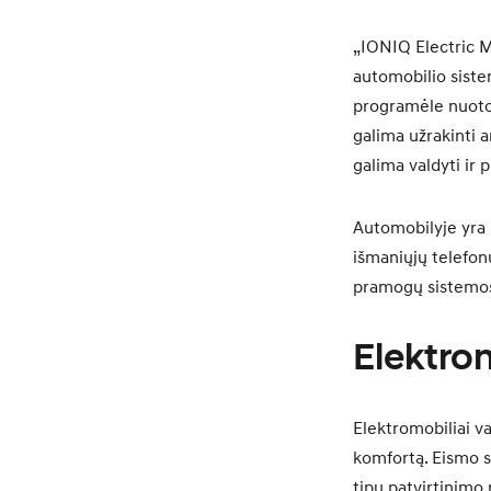
„IONIQ Electric M
automobilio sistem
programėle nuotol
galima užrakinti a
galima valdyti ir 
Automobilyje yra i
išmaniųjų telefonų
pramogų sistemos
Elektro
Elektromobiliai va
komfortą. Eismo s
tipų patvirtinimo 