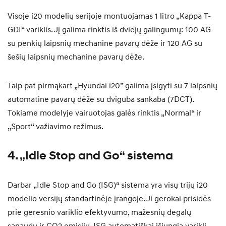
Visoje i20 modelių serijoje montuojamas 1 litro „Kappa T-
GDI“ variklis. Jį galima rinktis iš dviejų galingumų: 100 AG
su penkių laipsnių mechanine pavarų dėže ir 120 AG su
šešių laipsnių mechanine pavarų dėže.
Taip pat pirmąkart „Hyundai i20” galima įsigyti su 7 laipsnių
automatine pavarų dėže su dviguba sankaba (7DCT).
Tokiame modelyje vairuotojas galės rinktis „Normal“ ir
„Sport“ važiavimo režimus.
4. „Idle Stop and Go“ sistema
Darbar „Idle Stop and Go (ISG)“ sistema yra visų trijų i20
modelio versijų standartinėje įrangoje. Ji gerokai prisidės
prie geresnio variklio efektyvumo, mažesnių degalų
sąnaudų ir CO2 emisijų. ISG automatiškai išjungia variklį,