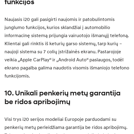
funkcijos
Naujasis i20 gali pasigirti naujomis ir patobulintomis
junglumo funkcijos, kurios sklandžiai į automobilio
informacinę sistemą prijungia vairuotojo išmanųjį telefoną.
Klientai gali rinktis iš keturių garso sistemų, tarp kurių –
naujoji sistema su 7 colių įstrižainės ekranu. Pastarojoje
veikia „Apple CarPlay“ ir „Android Auto“ paslaugos, todėl
ekrano pagalba galima naudotis visomis išmaniojo telefono
funkcijomis.
10. Unikali penkerių metų garantija
be ridos apribojimų
Visi trys i20 serijos modeliai Europoje parduodami su
penkerių metų perleidžiama garantija be ridos apribojimų.