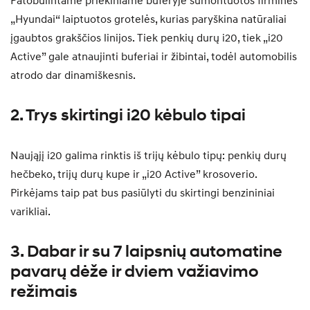
Patobulintame priekiniame buferyje sumontuotos firminės
„Hyundai“ laiptuotos grotelės, kurias paryškina natūraliai
įgaubtos grakščios linijos. Tiek penkių durų i20, tiek „i20
Active” gale atnaujinti buferiai ir žibintai, todėl automobilis
atrodo dar dinamiškesnis.
2. Trys skirtingi i20 kėbulo tipai
Naująjį i20 galima rinktis iš trijų kėbulo tipų: penkių durų
hečbeko, trijų durų kupe ir „i20 Active” krosoverio.
Pirkėjams taip pat bus pasiūlyti du skirtingi benzininiai
varikliai.
3. Dabar ir su 7 laipsnių automatine
pavarų dėže ir dviem važiavimo
režimais