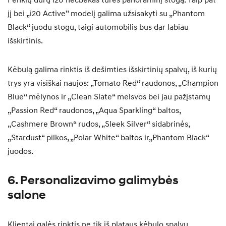
Penkių durų i20 hečbekas turės panoraminį stogą. Taip pat
jį bei „i20 Active” modelį galima užsisakyti su „Phantom
Black“ juodu stogu, taigi automobilis bus dar labiau
išskirtinis.
Kėbulą galima rinktis iš dešimties išskirtinių spalvų, iš kurių
trys yra visiškai naujos: „Tomato Red“ raudonos, „Champion
Blue“ mėlynos ir „Clean Slate“ melsvos bei jau pažįstamų
„Passion Red“ raudonos, „Aqua Sparkling“ baltos,
„Cashmere Brown“ rudos, „Sleek Silver“ sidabrinės,
„Stardust“ pilkos, „Polar White“ baltos ir„Phantom Black“
juodos.
6. Personalizavimo galimybės
salone
Klientai galės rinktis ne tik iš plataus kėbulo spalvų