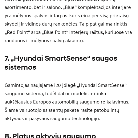
asortimento, bet ir salono. „Blue“ komplektacijos interjere
yra mėlynos spalvos intarpas, kuris eina per visą prietaisų
skydelį ir vidines durų rankenėles. Taip pat galima rinktis
„Red Point“ arba „Blue Point“ interjerų raštus, kuriuose yra
raudonos ir mėlynos spalvų akcentų.
7. „Hyundai SmartSense“ saugos
sistemos
Gamintojas naujajame i20 įdiegė „Hyundai SmartSense“
saugumo sistemą, todėl dabar modelis atitinka
aukščiausius Europos automobilių saugumo reikalavimus.
Šiame vairuotojo asistentų pakete rasite patobulintų
aktyvaus ir pasyvaus saugumo technologijų.
8. Platus aktyvių saugumo