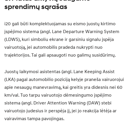
sprendimų sąrašas
i20 gali būti komplektuojamas su eismo juostų kirtimo
įspėjimo sistema (angl. Lane Departure Warning System
(LDWS), kuri simboliu ekrane ir garsiniu signalu įspėja
vairuotoją, jei automobilis pradeda nukrypti nuo
trajektorijos. Tai gali apsaugoti nuo galimų susidūrimų.
Juostų laikymosi asistentas (angl. Lane Keeping Assist
(LKA) pagal automobilio poziciją kelyje praneša vairuorojui
apie nesaugų manevravimą, kai greitis yra didesnis nei 60
km/val. Tuo tarpu vairuotojo dėmesingumo įspėjimo
sistema (angl. Driver Attention Warning (DAW) stebi
vairuotojo judesius ir perspėja jį, jei jo reakcija lėtėja ar
vairavimas tampa pavojingas.