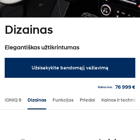
Dizainas
Elegantiškas užtikrintumas
Užsisakykite bandomąjį važiavimą
76 999 €
Kaina nuo
IONIQ 9
Dizainas
Funkcijos
Priedai
Kainos ir techninė