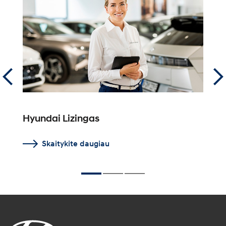
Hyundai Lizingas
F
Skaitykite daugiau