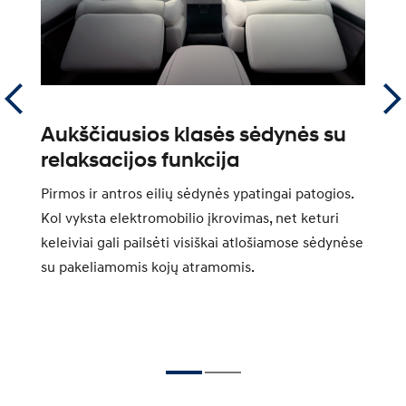
Aukščiausios klasės sėdynės su
„
relaksacijos funkcija
k
Pirmos ir antros eilių sėdynės ypatingai patogios.
Sa
p
Kol vyksta elektromobilio įkrovimas, net keturi
ko
keleiviai gali pailsėti visiškai atlošiamose sėdynėse
pa
su pakeliamomis kojų atramomis.
Po
sė
da