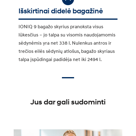
Išskirtinai didelė bagažinė
IONIQ 9 bagažo skyrius pranoksta visus
lūkesčius – jo talpa su visomis naudojamomis
sėdynėmis yra net 338 l. Nulenkus antros ir
trečios eilės sėdynių atlošus, bagažo skyriaus
talpa įspūdingai padidėja net iki 2494 l.
Jus dar gali sudominti