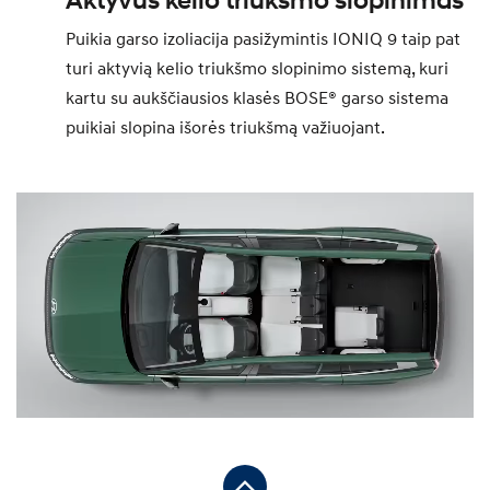
Aktyvus kelio triukšmo slopinimas
Puikia garso izoliacija pasižymintis IONIQ 9 taip pat
turi aktyvią kelio triukšmo slopinimo sistemą, kuri
kartu su aukščiausios klasės BOSE® garso sistema
puikiai slopina išorės triukšmą važiuojant.