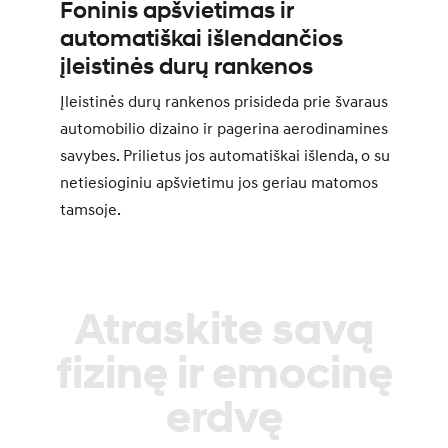
Foninis apšvietimas ir
automatiškai išlendančios
įleistinės durų rankenos
Įleistinės durų rankenos prisideda prie švaraus
automobilio dizaino ir pagerina aerodinamines
savybes. Prilietus jos automatiškai išlenda, o su
netiesioginiu apšvietimu jos geriau matomos
tamsoje.
Atraskite savą
fizinę ir emocinę
erdvę