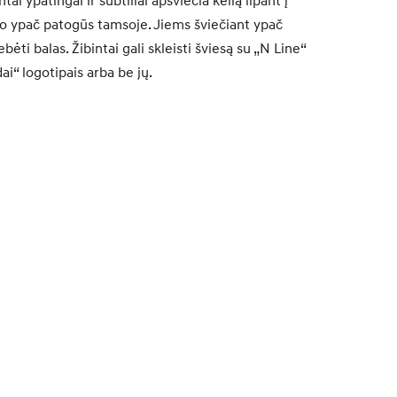
tai ypatingai ir subtiliai apšviečia kelią lipant į
 o ypač patogūs tamsoje. Jiems šviečiant ypač
bėti balas. Žibintai gali skleisti šviesą su „N Line“
i“ logotipais arba be jų.