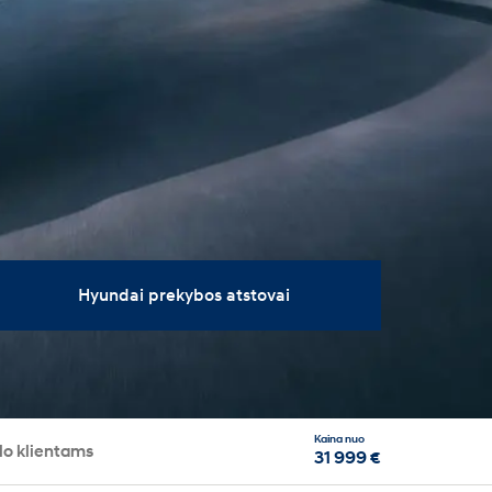
Hyundai prekybos atstovai
Kaina nuo
lo klientams
31 999 €