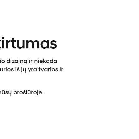
kirtumas
io dizainą ir niekada
ios iš jų yra tvarios ir
ūsų brošiūroje.