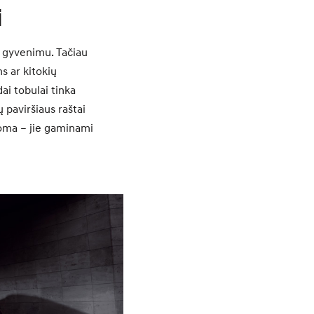
i
 gyvenimu. Tačiau
s ar kitokių
ai tobulai tinka
ų paviršiaus raštai
noma – jie gaminami