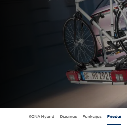
KONA Hybrid
Dizainas
Funkcijos
Priedai