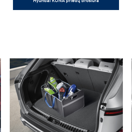
Hyundai KONA priedų brošiūra