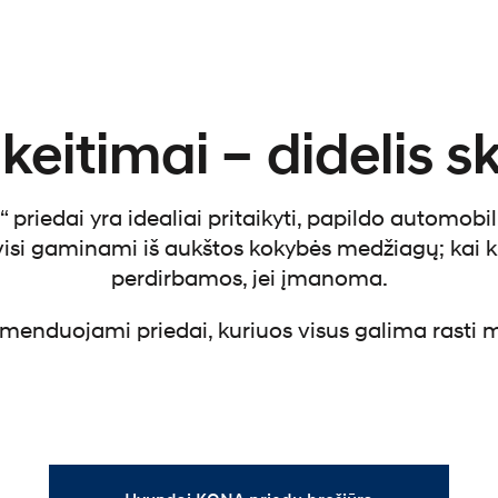
keitimai – didelis s
 priedai yra idealiai pritaikyti, papildo automobil
visi gaminami iš aukštos kokybės medžiagų; kai kur
perdirbamos, jei įmanoma.
menduojami priedai, kuriuos visus galima rasti m