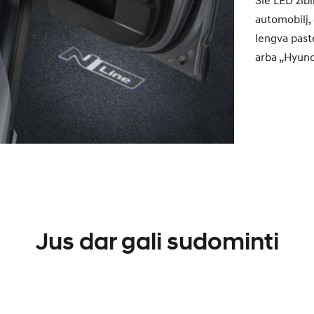
Šie LED žibin
automobilį,
lengva paste
arba „Hyunda
Jus dar gali sudominti