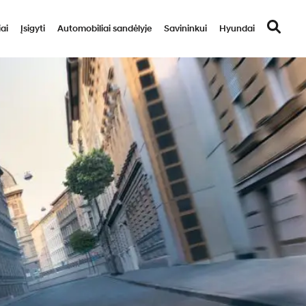
ai
Įsigyti
Automobiliai sandėlyje
Savininkui
Hyundai