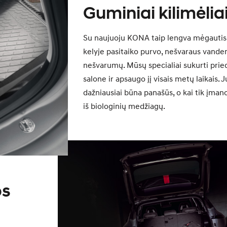
Guminiai kilimėlia
Su naujuoju KONA taip lengva mėgautis
kelyje pasitaiko purvo, nešvaraus vanden
nešvarumų. Mūsų specialiai sukurti pried
salone ir apsaugo jį visais metų laikais. J
dažniausiai būna panašūs, o kai tik įma
iš biologinių medžiagų.
os