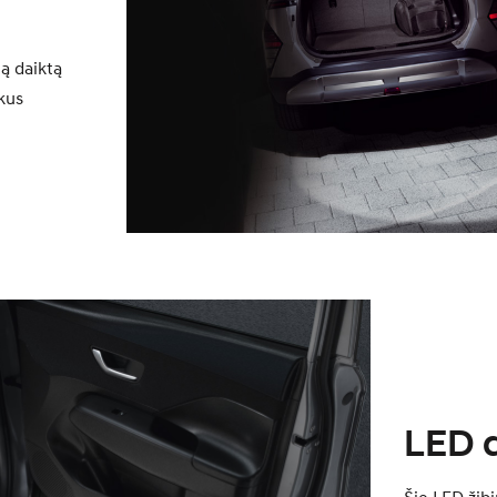
ą daiktą
ikus
LED d