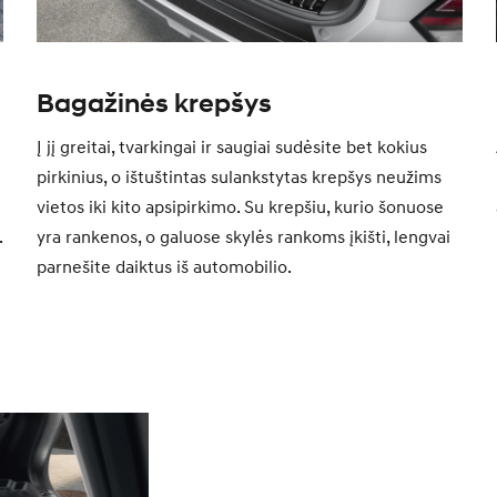
Bagažinės krepšys
Į jį greitai, tvarkingai ir saugiai sudėsite bet kokius
pirkinius, o ištuštintas sulankstytas krepšys neužims
vietos iki kito apsipirkimo. Su krepšiu, kurio šonuose
.
yra rankenos, o galuose skylės rankoms įkišti, lengvai
parnešite daiktus iš automobilio.