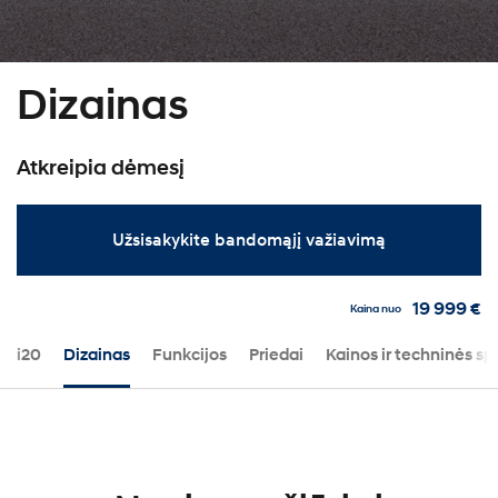
Dizainas
Atkreipia dėmesį
Užsisakykite bandomąjį važiavimą
19 999 €
Kaina nuo
i20
Dizainas
Funkcijos
Priedai
Kainos ir techninės sp