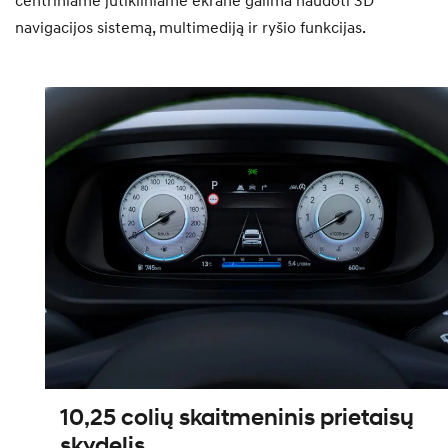
centriniame jutikliniame ekrane galima naudoti 3D
navigacijos sistemą, multimediją ir ryšio funkcijas.
10,25 colių skaitmeninis prietaisų
skydelis