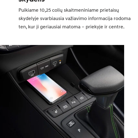
Puikiame 10,25 colių skaitmeniniame prietaisų
skydelyje svarbiausia važiavimo informacija rodoma
ten, kur ji geriausiai matoma – priekyje ir centre.