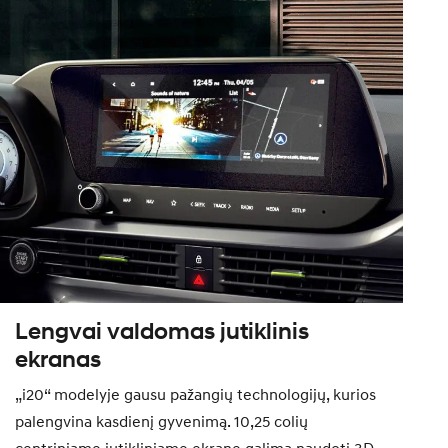
Lengvai valdomas jutiklinis
ekranas
„i20“ modelyje gausu pažangių technologijų, kurios
palengvina kasdienį gyvenimą. 10,25 colių