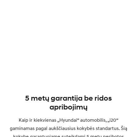
5 metų garantija be ridos
apribojimų
Kaip ir kiekvienas „Hyundai“ automobilis, „i20“
gaminamas pagal aukščiausius kokybės standartus. Šią
kokybę garantuojame suteikdami 5 metų neribotos