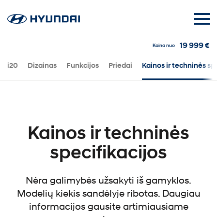
19 999 €
Kaina nuo
i20
Dizainas
Funkcijos
Priedai
Kainos ir techninės sp
Kainos ir techninės
specifikacijos
Nėra galimybės užsakyti iš gamyklos.
Modelių kiekis sandėlyje ribotas. Daugiau
informacijos gausite artimiausiame